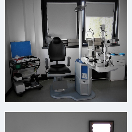
Ho fatto una visita con il dott. Sala.
L’ho trovato molto bravo,
empatico e scrupoloso.
Paziente
Conosco il Dott Della Sala da 23
anni, è sempre stato un eccellente