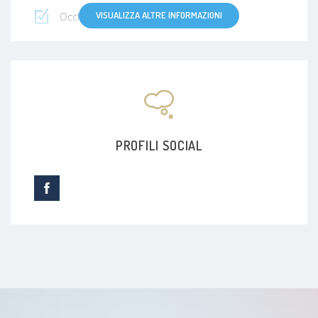
VISUALIZZA ALTRE INFORMAZIONI
Occhio secco
cheratocono
occhio rosso
Retinopatie e glaucoma (screening sui pazienti a
rischio)
PROFILI SOCIAL