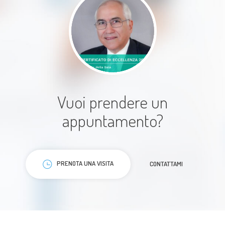
figlio di due anni come nessun
dottore prima di lui
Paziente
Vuoi prendere un
appuntamento?
Professionale molto competente
nel suo lavoro oculistico
PRENOTA UNA VISITA
CONTATTAMI
Paziente