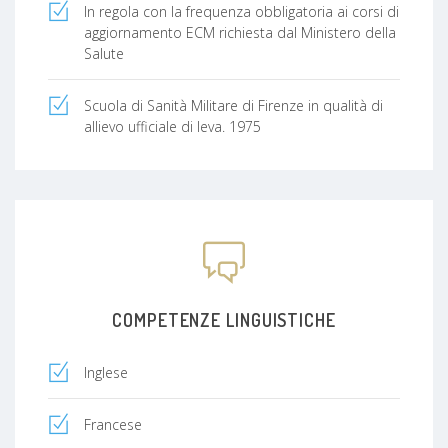
casi di particolare impegno. Il risultato finale
In regola con la frequenza obbligatoria ai corsi di
consiste nel ridurre drasticamente tempi preziosi
aggiornamento ECM richiesta dal Ministero della
a vantaggio delle cure tanto più efficaci se
Salute
prestate il più presto possibile. Gli esami quali
OCT, campi visivi, topografie della cornea ed altri
Scuola di Sanità Militare di Firenze in qualità di
si svolgono normalmente entro 7 giorni dalla
allievo ufficiale di leva. 1975
visita. Una particolare attenzione è dedicata
all’oculistica pediatrica per piccoli pazienti in età
scolare. La nostra mission in due parole:
QUALITA' ed ESPERIENZA alla portata di tutti.
COMPETENZE LINGUISTICHE
Inglese
Francese