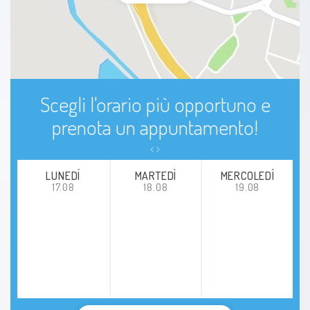
Scegli l'orario più opportuno e
prenota un appuntamento!
LUNEDÍ
MARTEDÌ
MERCOLEDÌ
17.08
18.08
19.08