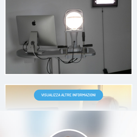
professionista, cordiale ed attento.
Me lo ha consigliato allora una
Dottoressa che stimavo e io a mia
volta non mi riservo di consigliare
chi mi conosce di affidarsi con
serenità alle sue cure .
Paziente
VISUALIZZA ALTRE INFORMAZIONI
Dottore professionale ed ha
saputo mettere a suo agio mio